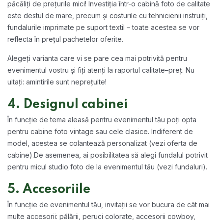
păcăliți de prețurile mici! Investiția într-o cabină foto de calitate
este destul de mare, precum și costurile cu tehnicienii instruiți,
fundalurile imprimate pe suport textil – toate acestea se vor
reflecta în prețul pachetelor oferite.
Alegeți varianta care vi se pare cea mai potrivită pentru
evenimentul vostru și fiți atenți la raportul calitate–preț. Nu
uitați: amintirile sunt neprețuite!
4. Designul cabinei
În funcție de tema aleasă pentru evenimentul tău poți opta
pentru cabine foto vintage sau cele clasice. Indiferent de
model, acestea se colantează personalizat (vezi oferta de
cabine).
De asemenea, ai posibilitatea să alegi fundalul potrivit
pentru micul studio foto de la evenimentul tău (vezi fundaluri).
5. Accesoriile
În funcție de evenimentul tău, invitații se vor bucura de cât mai
multe accesorii: pălării, peruci colorate, accesorii cowboy,