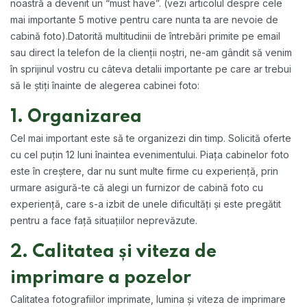
noastră a devenit un “must have”. (vezi articolul despre cele
mai importante 5 motive pentru care nunta ta are nevoie de
cabină foto).
Datorită multitudinii de întrebări primite pe email
sau direct la telefon de la clienții noștri, ne-am gândit să venim
în sprijinul vostru cu câteva detalii importante pe care ar trebui
să le știți înainte de alegerea cabinei foto:
1. Organizarea
Cel mai important este să te organizezi din timp. Solicită oferte
cu cel puțin 12 luni înaintea evenimentului. Piața cabinelor foto
este în creștere, dar nu sunt multe firme cu experiență, prin
urmare asigură-te că alegi un furnizor de cabină foto cu
experiență, care s-a izbit de unele dificultăți și este pregătit
pentru a face față situațiilor neprevăzute.
2. Calitatea și viteza de
imprimare a pozelor
Calitatea fotografiilor imprimate, lumina și viteza de imprimare