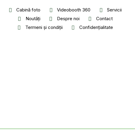
Cabină foto
Videobooth 360
Servicii
Noutăți
Despre noi
Contact
Termeni și condiții
Confidențialitate