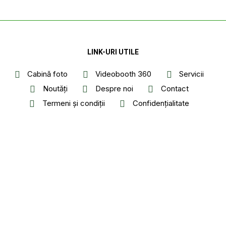
LINK-URI UTILE
Cabină foto
Videobooth 360
Servicii
Noutăți
Despre noi
Contact
Termeni și condiții
Confidențialitate