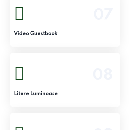
07
Vezi detalii
Video Guestbook
08
Vezi detalii
Litere Luminoase