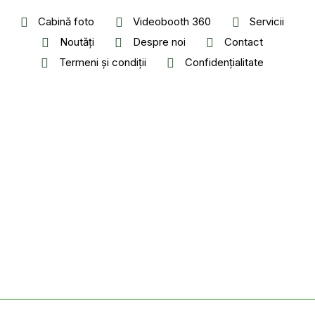
Cabină foto
Videobooth 360
Servicii
Noutăți
Despre noi
Contact
Termeni și condiții
Confidențialitate